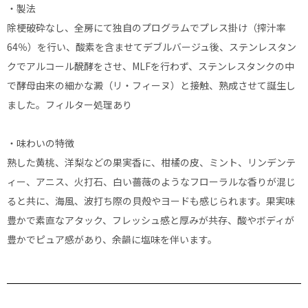
・製法
除梗破砕なし、全房にて独自のプログラムでプレス掛け（搾汁率
64％）を行い、酸素を含ませてデブルバージュ後、ステンレスタン
クでアルコール醗酵をさせ、MLFを行わず、ステンレスタンクの中
で酵母由来の細かな澱（リ・フィーヌ）と接触、熟成させて誕生し
ました。フィルター処理あり
・味わいの特徴
熟した黄桃、洋梨などの果実香に、柑橘の皮、ミント、リンデンテ
ィー、アニス、火打石、白い薔薇のようなフローラルな香りが混じ
ると共に、海風、波打ち際の貝殻やヨードも感じられます。果実味
豊かで素直なアタック、フレッシュ感と厚みが共存、酸やボディが
豊かでピュア感があり、余韻に塩味を伴います。