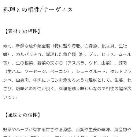
料理との相性/サーヴィス
【素材との相性】
寿司、新鮮な魚介類全般（特に蟹や海老、白身魚、帆立貝、生牡
蠣）、カルパッチョ、調理した魚介類（鮭、ブリ、ヒラメ、ムール
等）、生の根菜、野菜の天ぷら（アスパラ、ウド、山菜）、豚肉
（生ハム、ソーセージ、ベーコン）、シュークルート、タルトフラ
ンベ、白身肉、牛肉にレモンを添えるような風味として。生姜、わ
さび、塩味との相性が良く、料理を誘う味わいなので相性の幅が広
いです。
【風味との相性】
野菜やハーブが有する甘さや清涼感、山葵や生姜の辛味、海産物や