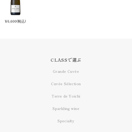
¥
6,600
(税込)
CLASSで選ぶ
Grande Cuvée
Cuvée Sélection
Terre de Yoichi
Sparkling wine
Specialty