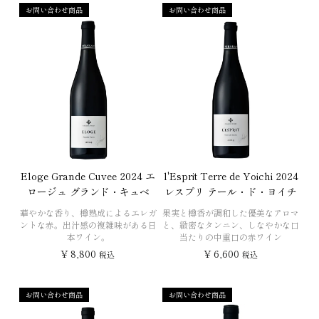
お問い合わせ商品
お問い合わせ商品
Eloge Grande Cuvee 2024 エ
l'Esprit Terre de Yoichi 2024
ロージュ グランド・キュベ
レスプリ テール・ド・ヨイチ
華やかな香り、樽熟成によるエレガ
果実と樽香が調和した優美なアロマ
ントな赤。出汁感の複雑味がある日
と、緻密なタンニン、しなやかな口
本ワイン。
当たりの中重口の赤ワイン
¥
8,800
¥
6,600
税込
税込
お問い合わせ商品
お問い合わせ商品