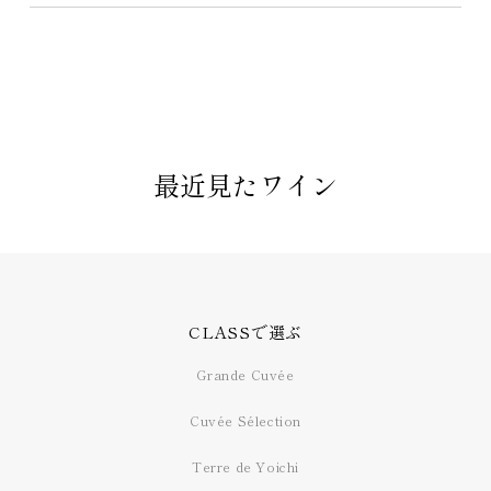
最近見たワイン
CLASSで選ぶ
Grande Cuvée
Cuvée Sélection
Terre de Yoichi