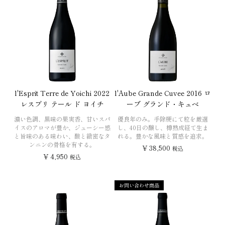
l'Esprit Terre de Yoichi 2022
l'Aube Grande Cuvee 2016 ロ
レスプリ テール ド ヨイチ
ーブ グランド・キュベ
濃い色調、黒味の果実香、甘いスパ
優良年のみ。手除梗にて粒を厳選
イスのアロマが豊か、ジューシー感
し、40日の醸し、樽熟成経て生ま
と旨味のある味わい、酸と緻密なタ
れる。豊かな風味と質感を追求。
ンニンの骨格を有する。
¥
38,500
税込
¥
4,950
税込
お問い合わせ商品