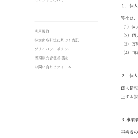
ポイントについて
１．個人
弊社は、
（1）個
利用規約
（2）個
特定商取引法に基づく表記
（3）万
プライバシーポリシー
（4）情
酒類販売管理者標識
お問い合わせフォーム
２．個人
個人情報
止する措
３.事業
事業者の