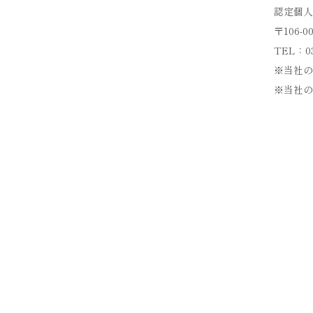
認定個人
〒106
TEL：03-
※当社の
※当社の